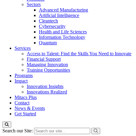
Sectors
Advanced Manufacturing
Artificial Intelligence
Cleantech
Cybersecurity
Health and Life Sciences
Information Technology
Quantum
Services
Access to Talent: Find the Skills You Need to Innovate
Financial Support
Managing Innovation
Training Opportunities
Programs
Impact
Innovation Insights
Innovations Realized
Mitacs Plus
Contact
News & Events
Get Started
Search our Site: