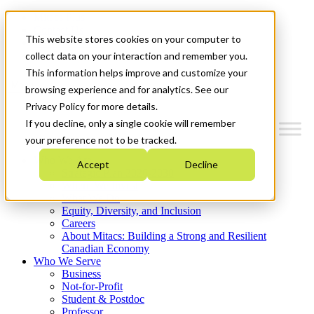
Mitacs Plus
Contact Us
This website stores cookies on your computer to
News & Events
Get Started
collect data on your interaction and remember you.
This information helps improve and customize your
Menu
browsing experience and for analytics. See our
Privacy Policy for more details.
If you decline, only a single cookie will remember
your preference not to be tracked.
Who We Are
Accept
Decline
Strategic Plan 2026-2030
Where We Invest
What We Do
Equity, Diversity, and Inclusion
Careers
About Mitacs: Building a Strong and Resilient
Canadian Economy
Who We Serve
Business
Not-for-Profit
Student & Postdoc
Professor