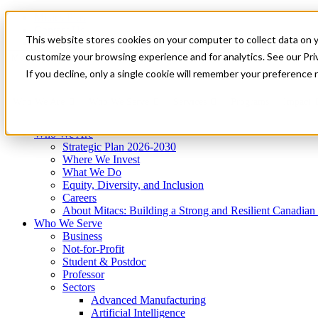
Mitacs Plus
Contact Us
This website stores cookies on your computer to collect data on 
News & Events
Get Started
customize your browsing experience and for analytics. See our Priv
Menu
If you decline, only a single cookie will remember your preference 
Who We Are
Who We Serve
Services
Programs
Impact
Who We Are
Strategic Plan 2026-2030
Where We Invest
What We Do
Equity, Diversity, and Inclusion
Careers
About Mitacs: Building a Strong and Resilient Canadia
Who We Serve
Business
Not-for-Profit
Student & Postdoc
Professor
Sectors
Advanced Manufacturing
Artificial Intelligence