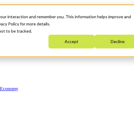
your interaction and remember you. This information helps improve and
acy Policy for more details.
not to be tracked.
Accept
Decline
n Economy