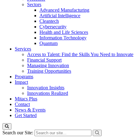
Sectors
Advanced Manufacturing
Artificial Intelligence
Cleantech
Cybersecurity
Health and Life Sciences
Information Technology
Quantum
Services
Access to Talent: Find the Skills You Need to Innovate
Financial Support
Managing Innovation
Training Opportunities
Programs
Impact
Innovation Insights
Innovations Realized
Mitacs Plus
Contact
News & Events
Get Started
Search our Site: