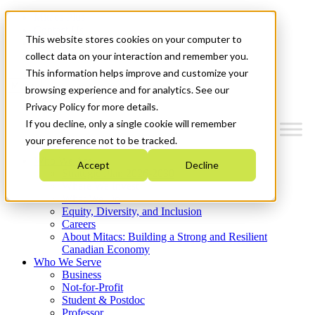
Mitacs Plus
Contact Us
This website stores cookies on your computer to
News & Events
Get Started
collect data on your interaction and remember you.
This information helps improve and customize your
Menu
browsing experience and for analytics. See our
Privacy Policy for more details.
If you decline, only a single cookie will remember
your preference not to be tracked.
Who We Are
Accept
Decline
Strategic Plan 2026-2030
Where We Invest
What We Do
Equity, Diversity, and Inclusion
Careers
About Mitacs: Building a Strong and Resilient
Canadian Economy
Who We Serve
Business
Not-for-Profit
Student & Postdoc
Professor