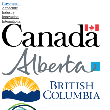
Government
Academic
Industry
Innovation
International