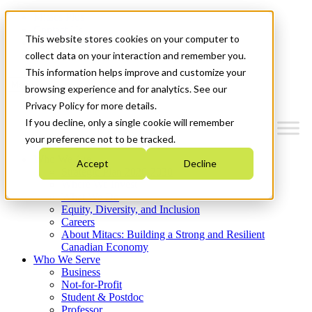
Mitacs Plus
Contact Us
This website stores cookies on your computer to
News & Events
Get Started
collect data on your interaction and remember you.
This information helps improve and customize your
Menu
browsing experience and for analytics. See our
Privacy Policy for more details.
If you decline, only a single cookie will remember
your preference not to be tracked.
Who We Are
Accept
Decline
Strategic Plan 2026-2030
Where We Invest
What We Do
Equity, Diversity, and Inclusion
Careers
About Mitacs: Building a Strong and Resilient
Canadian Economy
Who We Serve
Business
Not-for-Profit
Student & Postdoc
Professor