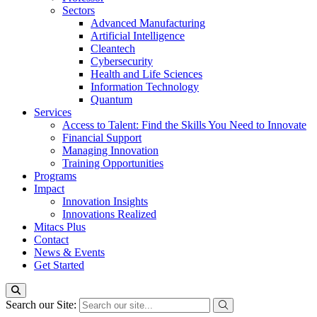
Sectors
Advanced Manufacturing
Artificial Intelligence
Cleantech
Cybersecurity
Health and Life Sciences
Information Technology
Quantum
Services
Access to Talent: Find the Skills You Need to Innovate
Financial Support
Managing Innovation
Training Opportunities
Programs
Impact
Innovation Insights
Innovations Realized
Mitacs Plus
Contact
News & Events
Get Started
Search our Site: