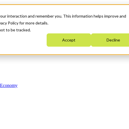
your interaction and remember you. This information helps improve and
acy Policy for more details.
not to be tracked.
Accept
Decline
n Economy