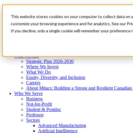
Mitacs Plus
Contact Us
This website stores cookies on your computer to collect data on 
News & Events
Get Started
customize your browsing experience and for analytics. See our Priv
Menu
If you decline, only a single cookie will remember your preference 
Who We Are
Who We Serve
Services
Programs
Impact
Who We Are
Strategic Plan 2026-2030
Where We Invest
What We Do
Equity, Diversity, and Inclusion
Careers
About Mitacs: Building a Strong and Resilient Canadia
Who We Serve
Business
Not-for-Profit
Student & Postdoc
Professor
Sectors
Advanced Manufacturing
Artificial Intelligence