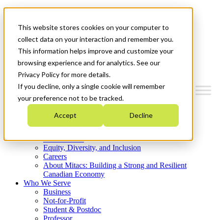
Mitacs Plus
Contact Us
This website stores cookies on your computer to
News & Events
Get Started
collect data on your interaction and remember you.
This information helps improve and customize your
Menu
browsing experience and for analytics. See our
Privacy Policy for more details.
If you decline, only a single cookie will remember
your preference not to be tracked.
Who We Are
Accept
Decline
Strategic Plan 2026-2030
Where We Invest
What We Do
Equity, Diversity, and Inclusion
Careers
About Mitacs: Building a Strong and Resilient
Canadian Economy
Who We Serve
Business
Not-for-Profit
Student & Postdoc
Professor