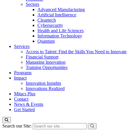
Sectors
Advanced Manufacturing
Artificial Intelligence
Cleantech
Cybersecurity
Health and Life Sciences
Information Technology
Quantum
Services
Access to Talent: Find the Skills You Need to Innovate
Financial Support
Managing Innovation
Training Opportunities
Programs
Impact
Innovation Insights
Innovations Realized
Mitacs Plus
Contact
News & Events
Get Started
Search our Site: