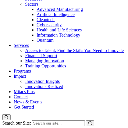
Sectors
Advanced Manufacturing
Artificial Intelligence
Cleantech
Cybersecurity
Health and Life Sciences
Information Technology
Quantum
Services
Access to Talent: Find the Skills You Need to Innovate
Financial Support
Managing Innovation
Training Opportunities
Programs
Impact
Innovation Insights
Innovations Realized
Mitacs Plus
Contact
News & Events
Get Started
Search our Site: