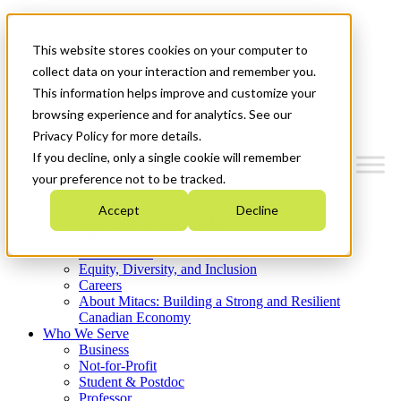
Mitacs Plus
Contact Us
This website stores cookies on your computer to
News & Events
Get Started
collect data on your interaction and remember you.
This information helps improve and customize your
Menu
browsing experience and for analytics. See our
Privacy Policy for more details.
If you decline, only a single cookie will remember
your preference not to be tracked.
Who We Are
Accept
Decline
Strategic Plan 2026-2030
Where We Invest
What We Do
Equity, Diversity, and Inclusion
Careers
About Mitacs: Building a Strong and Resilient
Canadian Economy
Who We Serve
Business
Not-for-Profit
Student & Postdoc
Professor