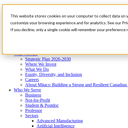
Mitacs Plus
Contact Us
This website stores cookies on your computer to collect data on 
News & Events
Get Started
customize your browsing experience and for analytics. See our Priv
Menu
If you decline, only a single cookie will remember your preference 
Who We Are
Who We Serve
Services
Programs
Impact
Who We Are
Strategic Plan 2026-2030
Where We Invest
What We Do
Equity, Diversity, and Inclusion
Careers
About Mitacs: Building a Strong and Resilient Canadia
Who We Serve
Business
Not-for-Profit
Student & Postdoc
Professor
Sectors
Advanced Manufacturing
Artificial Intelligence