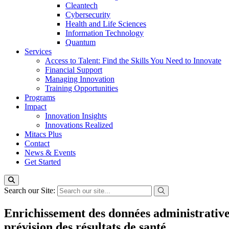
Cleantech
Cybersecurity
Health and Life Sciences
Information Technology
Quantum
Services
Access to Talent: Find the Skills You Need to Innovate
Financial Support
Managing Innovation
Training Opportunities
Programs
Impact
Innovation Insights
Innovations Realized
Mitacs Plus
Contact
News & Events
Get Started
Search our Site:
Enrichissement des données administratives
prévision des résultats de santé