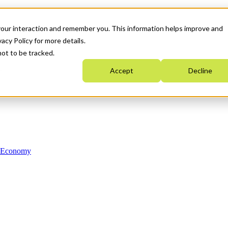
your interaction and remember you. This information helps improve and
acy Policy for more details.
not to be tracked.
Accept
Decline
n Economy