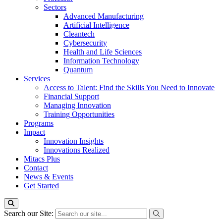
Sectors
Advanced Manufacturing
Artificial Intelligence
Cleantech
Cybersecurity
Health and Life Sciences
Information Technology
Quantum
Services
Access to Talent: Find the Skills You Need to Innovate
Financial Support
Managing Innovation
Training Opportunities
Programs
Impact
Innovation Insights
Innovations Realized
Mitacs Plus
Contact
News & Events
Get Started
Search our Site: