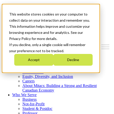
Mitacs Plus
Contact Us
This website stores cookies on your computer to
News & Events
Get Started
collect data on your interaction and remember you.
This information helps improve and customize your
Menu
browsing experience and for analytics. See our
Privacy Policy for more details.
If you decline, only a single cookie will remember
your preference not to be tracked.
Who We Are
Accept
Decline
Strategic Plan 2026-2030
Where We Invest
What We Do
Equity, Diversity, and Inclusion
Careers
About Mitacs: Building a Strong and Resilient
Canadian Economy
Who We Serve
Business
Not-for-Profit
Student & Postdoc
Professor