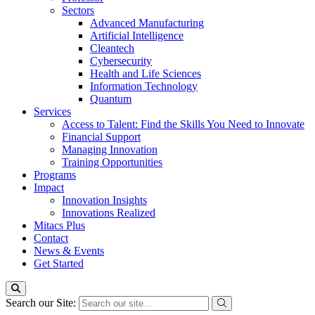
Sectors
Advanced Manufacturing
Artificial Intelligence
Cleantech
Cybersecurity
Health and Life Sciences
Information Technology
Quantum
Services
Access to Talent: Find the Skills You Need to Innovate
Financial Support
Managing Innovation
Training Opportunities
Programs
Impact
Innovation Insights
Innovations Realized
Mitacs Plus
Contact
News & Events
Get Started
Search our Site: