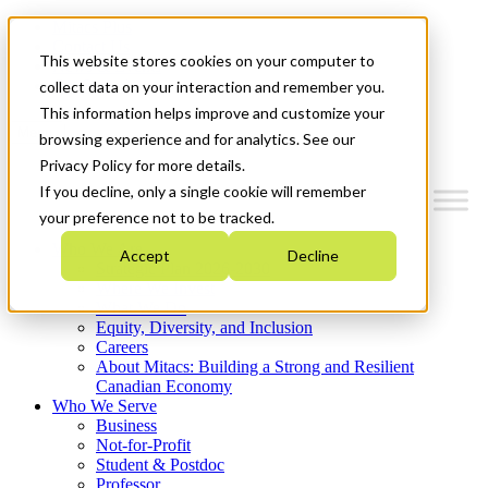
Mitacs Plus
Contact Us
This website stores cookies on your computer to
News & Events
Get Started
collect data on your interaction and remember you.
This information helps improve and customize your
Menu
browsing experience and for analytics. See our
Privacy Policy for more details.
If you decline, only a single cookie will remember
your preference not to be tracked.
Who We Are
Accept
Decline
Strategic Plan 2026-2030
Where We Invest
What We Do
Equity, Diversity, and Inclusion
Careers
About Mitacs: Building a Strong and Resilient
Canadian Economy
Who We Serve
Business
Not-for-Profit
Student & Postdoc
Professor