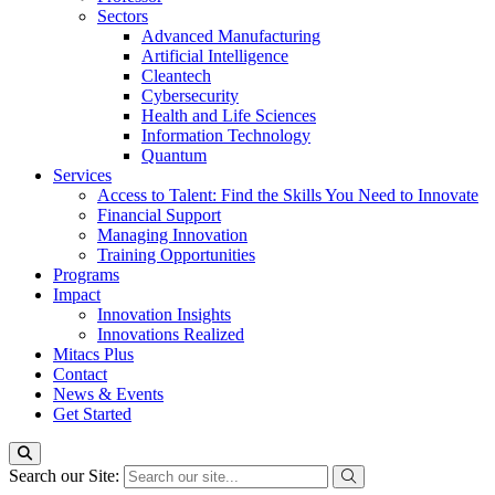
Sectors
Advanced Manufacturing
Artificial Intelligence
Cleantech
Cybersecurity
Health and Life Sciences
Information Technology
Quantum
Services
Access to Talent: Find the Skills You Need to Innovate
Financial Support
Managing Innovation
Training Opportunities
Programs
Impact
Innovation Insights
Innovations Realized
Mitacs Plus
Contact
News & Events
Get Started
Search our Site: