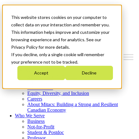
Mitacs Plus
Contact Us
This website stores cookies on your computer to
News & Events
Get Started
collect data on your interaction and remember you.
This information helps improve and customize your
Menu
browsing experience and for analytics. See our
Privacy Policy for more details.
If you decline, only a single cookie will remember
your preference not to be tracked.
Who We Are
Accept
Decline
Strategic Plan 2026-2030
Where We Invest
What We Do
Equity, Diversity, and Inclusion
Careers
About Mitacs: Building a Strong and Resilient
Canadian Economy
Who We Serve
Business
Not-for-Profit
Student & Postdoc
Professor