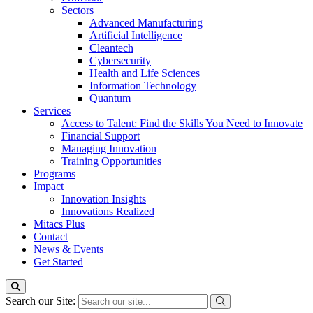
Sectors
Advanced Manufacturing
Artificial Intelligence
Cleantech
Cybersecurity
Health and Life Sciences
Information Technology
Quantum
Services
Access to Talent: Find the Skills You Need to Innovate
Financial Support
Managing Innovation
Training Opportunities
Programs
Impact
Innovation Insights
Innovations Realized
Mitacs Plus
Contact
News & Events
Get Started
Search our Site: