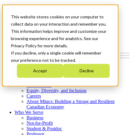
Mitacs Plus
Contact Us
This website stores cookies on your computer to
News & Events
Get Started
collect data on your interaction and remember you.
This information helps improve and customize your
Menu
browsing experience and for analytics. See our
Privacy Policy for more details.
If you decline, only a single cookie will remember
your preference not to be tracked.
Who We Are
Accept
Decline
Strategic Plan 2026-2030
Where We Invest
What We Do
Equity, Diversity, and Inclusion
Careers
About Mitacs: Building a Strong and Resilient
Canadian Economy
Who We Serve
Business
Not-for-Profit
Student & Postdoc
Professor