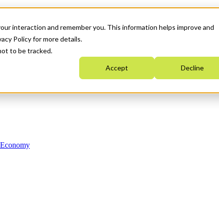
your interaction and remember you. This information helps improve and
acy Policy for more details.
not to be tracked.
Accept
Decline
n Economy