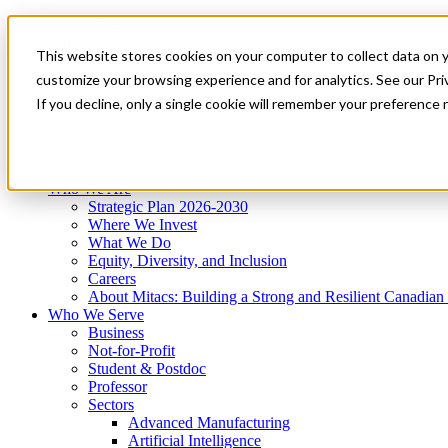
Mitacs Plus
Contact Us
This website stores cookies on your computer to collect data on 
News & Events
Get Started
customize your browsing experience and for analytics. See our Priv
Menu
If you decline, only a single cookie will remember your preference 
Who We Are
Who We Serve
Services
Programs
Impact
Who We Are
Strategic Plan 2026-2030
Where We Invest
What We Do
Equity, Diversity, and Inclusion
Careers
About Mitacs: Building a Strong and Resilient Canadia
Who We Serve
Business
Not-for-Profit
Student & Postdoc
Professor
Sectors
Advanced Manufacturing
Artificial Intelligence