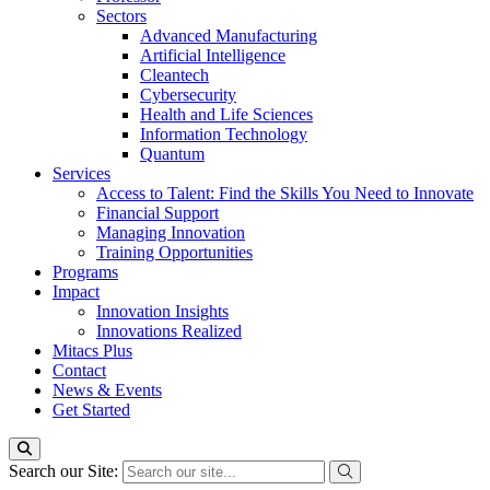
Sectors
Advanced Manufacturing
Artificial Intelligence
Cleantech
Cybersecurity
Health and Life Sciences
Information Technology
Quantum
Services
Access to Talent: Find the Skills You Need to Innovate
Financial Support
Managing Innovation
Training Opportunities
Programs
Impact
Innovation Insights
Innovations Realized
Mitacs Plus
Contact
News & Events
Get Started
Search our Site: