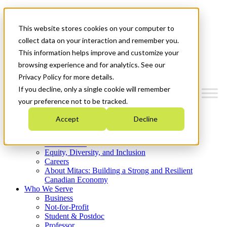
Mitacs Plus
Contact Us
This website stores cookies on your computer to
News & Events
Get Started
collect data on your interaction and remember you.
This information helps improve and customize your
Menu
browsing experience and for analytics. See our
Privacy Policy for more details.
If you decline, only a single cookie will remember
your preference not to be tracked.
Who We Are
Accept
Decline
Strategic Plan 2026-2030
Where We Invest
What We Do
Equity, Diversity, and Inclusion
Careers
About Mitacs: Building a Strong and Resilient
Canadian Economy
Who We Serve
Business
Not-for-Profit
Student & Postdoc
Professor