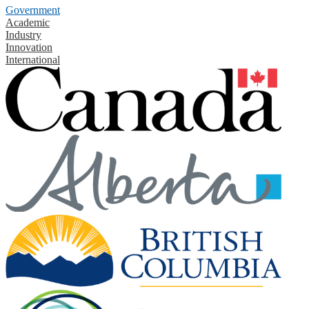
Government
Academic
Industry
Innovation
International