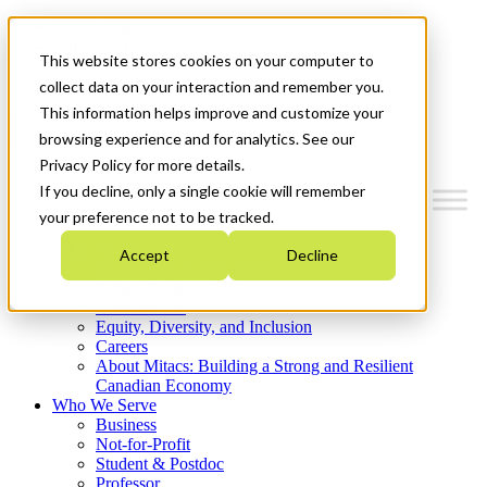
Mitacs Plus
Contact Us
This website stores cookies on your computer to
News & Events
Get Started
collect data on your interaction and remember you.
This information helps improve and customize your
Menu
browsing experience and for analytics. See our
Privacy Policy for more details.
If you decline, only a single cookie will remember
your preference not to be tracked.
Who We Are
Accept
Decline
Strategic Plan 2026-2030
Where We Invest
What We Do
Equity, Diversity, and Inclusion
Careers
About Mitacs: Building a Strong and Resilient
Canadian Economy
Who We Serve
Business
Not-for-Profit
Student & Postdoc
Professor