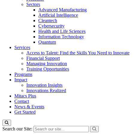
Sectors
Advanced Manufacturing
Artificial Intelligence
Cleantech
Cybersecurity
Health and Life Sciences
Information Technology
Quantum
Services
Access to Talent: Find the Skills You Need to Innovate
Financial Support
Managing Innovation
Training Opportunities
Programs
Impact
Innovation Insights
Innovations Realized
Mitacs Plus
Contact
News & Events
Get Started
Search our Site: