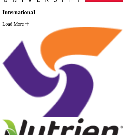
International
Load More