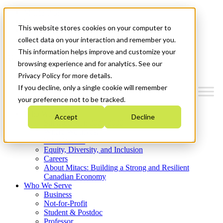
Mitacs Plus
Contact Us
This website stores cookies on your computer to
News & Events
Get Started
collect data on your interaction and remember you.
This information helps improve and customize your
Menu
browsing experience and for analytics. See our
Privacy Policy for more details.
If you decline, only a single cookie will remember
your preference not to be tracked.
Who We Are
Accept
Decline
Strategic Plan 2026-2030
Where We Invest
What We Do
Equity, Diversity, and Inclusion
Careers
About Mitacs: Building a Strong and Resilient
Canadian Economy
Who We Serve
Business
Not-for-Profit
Student & Postdoc
Professor