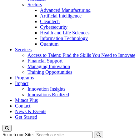
Sectors
Advanced Manufacturing
Artificial Intelligence
Cleantech
Cybersecurity
Health and Life Sciences
Information Technology
Quantum
Services
Access to Talent: Find the Skills You Need to Innovate
Financial Support
Managing Innovation
Training Opportunities
Programs
Impact
Innovation Insights
Innovations Realized
Mitacs Plus
Contact
News & Events
Get Started
Search our Site: