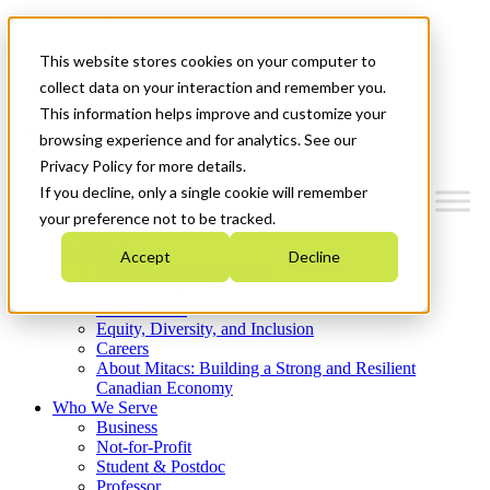
Mitacs Plus
Contact Us
This website stores cookies on your computer to
News & Events
Get Started
collect data on your interaction and remember you.
This information helps improve and customize your
Menu
browsing experience and for analytics. See our
Privacy Policy for more details.
If you decline, only a single cookie will remember
your preference not to be tracked.
Who We Are
Accept
Decline
Strategic Plan 2026-2030
Where We Invest
What We Do
Equity, Diversity, and Inclusion
Careers
About Mitacs: Building a Strong and Resilient
Canadian Economy
Who We Serve
Business
Not-for-Profit
Student & Postdoc
Professor