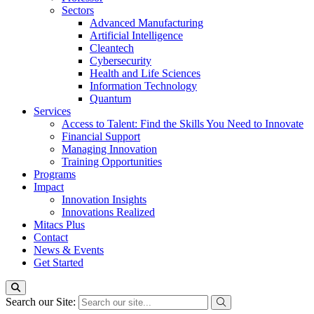
Sectors
Advanced Manufacturing
Artificial Intelligence
Cleantech
Cybersecurity
Health and Life Sciences
Information Technology
Quantum
Services
Access to Talent: Find the Skills You Need to Innovate
Financial Support
Managing Innovation
Training Opportunities
Programs
Impact
Innovation Insights
Innovations Realized
Mitacs Plus
Contact
News & Events
Get Started
Search our Site: