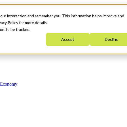
your interaction and remember you. This information helps improve and
acy Policy for more details.
not to be tracked.
Accept
Decline
n Economy