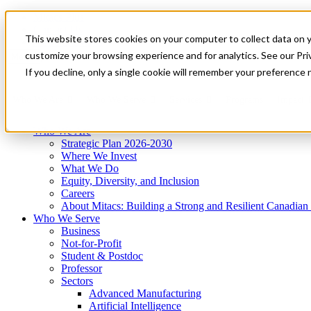
Mitacs Plus
Contact Us
This website stores cookies on your computer to collect data on 
News & Events
Get Started
customize your browsing experience and for analytics. See our Priv
Menu
If you decline, only a single cookie will remember your preference 
Who We Are
Who We Serve
Services
Programs
Impact
Who We Are
Strategic Plan 2026-2030
Where We Invest
What We Do
Equity, Diversity, and Inclusion
Careers
About Mitacs: Building a Strong and Resilient Canadia
Who We Serve
Business
Not-for-Profit
Student & Postdoc
Professor
Sectors
Advanced Manufacturing
Artificial Intelligence