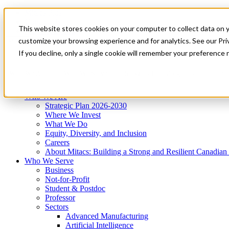
Mitacs Plus
Contact Us
This website stores cookies on your computer to collect data on 
News & Events
Get Started
customize your browsing experience and for analytics. See our Priv
Menu
If you decline, only a single cookie will remember your preference 
Who We Are
Who We Serve
Services
Programs
Impact
Who We Are
Strategic Plan 2026-2030
Where We Invest
What We Do
Equity, Diversity, and Inclusion
Careers
About Mitacs: Building a Strong and Resilient Canadia
Who We Serve
Business
Not-for-Profit
Student & Postdoc
Professor
Sectors
Advanced Manufacturing
Artificial Intelligence