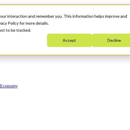
your interaction and remember you. This information helps improve and
acy Policy for more details.
not to be tracked.
Accept
Decline
n Economy