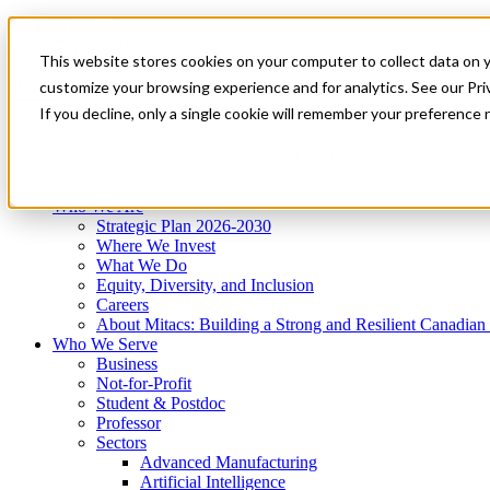
Mitacs Plus
Contact Us
This website stores cookies on your computer to collect data on 
News & Events
Get Started
customize your browsing experience and for analytics. See our Priv
Menu
If you decline, only a single cookie will remember your preference 
Who We Are
Who We Serve
Services
Programs
Impact
Who We Are
Strategic Plan 2026-2030
Where We Invest
What We Do
Equity, Diversity, and Inclusion
Careers
About Mitacs: Building a Strong and Resilient Canadia
Who We Serve
Business
Not-for-Profit
Student & Postdoc
Professor
Sectors
Advanced Manufacturing
Artificial Intelligence