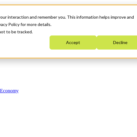
your interaction and remember you. This information helps improve and
acy Policy for more details.
not to be tracked.
Accept
Decline
n Economy