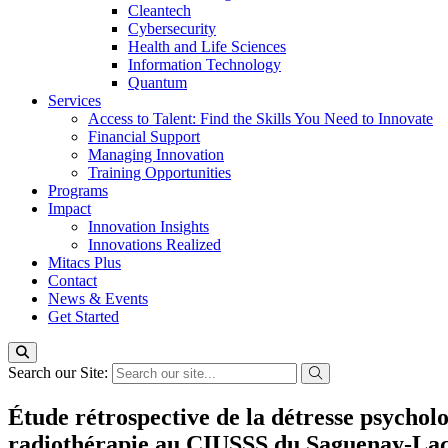
Cleantech
Cybersecurity
Health and Life Sciences
Information Technology
Quantum
Services
Access to Talent: Find the Skills You Need to Innovate
Financial Support
Managing Innovation
Training Opportunities
Programs
Impact
Innovation Insights
Innovations Realized
Mitacs Plus
Contact
News & Events
Get Started
Search our Site:
Étude rétrospective de la détresse psycholo
radiothérapie au CIUSSS du Saguenay-Lac