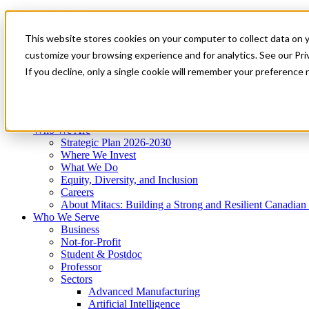
Mitacs Plus
Contact Us
This website stores cookies on your computer to collect data on 
News & Events
Get Started
customize your browsing experience and for analytics. See our Priv
Menu
If you decline, only a single cookie will remember your preference 
Who We Are
Who We Serve
Services
Programs
Impact
Who We Are
Strategic Plan 2026-2030
Where We Invest
What We Do
Equity, Diversity, and Inclusion
Careers
About Mitacs: Building a Strong and Resilient Canadia
Who We Serve
Business
Not-for-Profit
Student & Postdoc
Professor
Sectors
Advanced Manufacturing
Artificial Intelligence