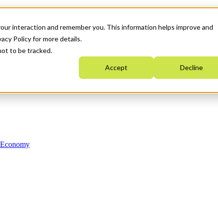
your interaction and remember you. This information helps improve and
acy Policy for more details.
not to be tracked.
Accept
Decline
n Economy