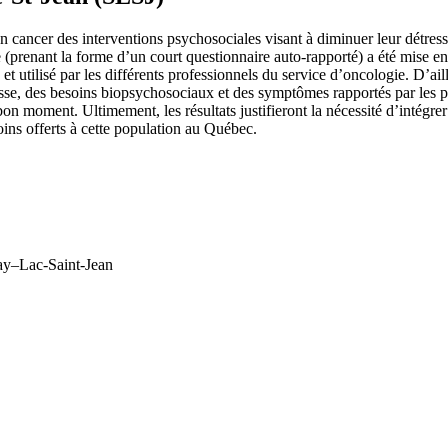
d’un cancer des interventions psychosociales visant à diminuer leur détress
 (prenant la forme d’un court questionnaire auto-rapporté) a été mise
et utilisé par les différents professionnels du service d’oncologie. D’ail
étresse, des besoins biopsychosociaux et des symptômes rapportés par les 
u bon moment. Ultimement, les résultats justifieront la nécessité d’intég
ins offerts à cette population au Québec.
nay–Lac-Saint-Jean