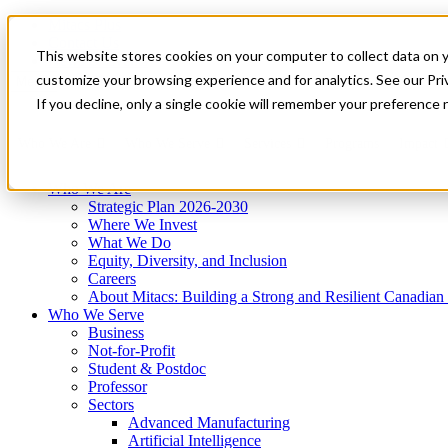
Mitacs Plus
Contact Us
This website stores cookies on your computer to collect data on 
News & Events
Get Started
customize your browsing experience and for analytics. See our Priv
Menu
If you decline, only a single cookie will remember your preference 
Who We Are
Who We Serve
Services
Programs
Impact
Who We Are
Strategic Plan 2026-2030
Where We Invest
What We Do
Equity, Diversity, and Inclusion
Careers
About Mitacs: Building a Strong and Resilient Canadia
Who We Serve
Business
Not-for-Profit
Student & Postdoc
Professor
Sectors
Advanced Manufacturing
Artificial Intelligence