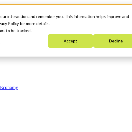
your interaction and remember you. This information helps improve and
acy Policy for more details.
not to be tracked.
Accept
Decline
n Economy