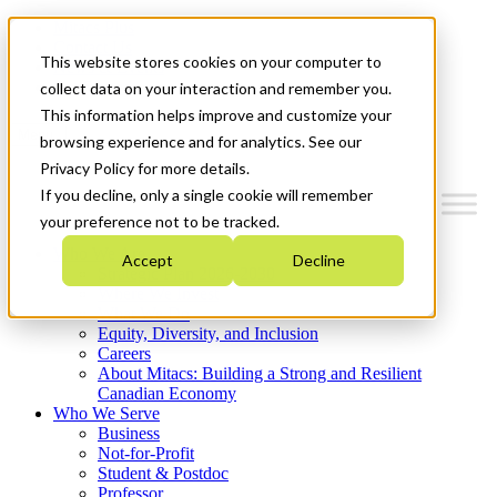
Mitacs Plus
Contact Us
This website stores cookies on your computer to
News & Events
Get Started
collect data on your interaction and remember you.
This information helps improve and customize your
Menu
browsing experience and for analytics. See our
Privacy Policy for more details.
If you decline, only a single cookie will remember
your preference not to be tracked.
Who We Are
Accept
Decline
Strategic Plan 2026-2030
Where We Invest
What We Do
Equity, Diversity, and Inclusion
Careers
About Mitacs: Building a Strong and Resilient
Canadian Economy
Who We Serve
Business
Not-for-Profit
Student & Postdoc
Professor