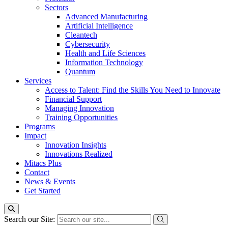
Sectors
Advanced Manufacturing
Artificial Intelligence
Cleantech
Cybersecurity
Health and Life Sciences
Information Technology
Quantum
Services
Access to Talent: Find the Skills You Need to Innovate
Financial Support
Managing Innovation
Training Opportunities
Programs
Impact
Innovation Insights
Innovations Realized
Mitacs Plus
Contact
News & Events
Get Started
Search our Site: