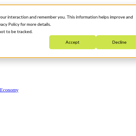
your interaction and remember you. This information helps improve and
acy Policy for more details.
not to be tracked.
Accept
Decline
n Economy