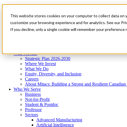
Mitacs Plus
Contact Us
This website stores cookies on your computer to collect data on 
News & Events
Get Started
customize your browsing experience and for analytics. See our Priv
Menu
If you decline, only a single cookie will remember your preference 
Who We Are
Who We Serve
Services
Programs
Impact
Who We Are
Strategic Plan 2026-2030
Where We Invest
What We Do
Equity, Diversity, and Inclusion
Careers
About Mitacs: Building a Strong and Resilient Canadia
Who We Serve
Business
Not-for-Profit
Student & Postdoc
Professor
Sectors
Advanced Manufacturing
Artificial Intelligence