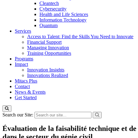
Cleantech
Cybersecurity
Health and Life Sciences
Information Technology
Quantum
Services
Access to Talent: Find the Skills You Need to Innovate
Financial Support
Managing Innovation
Training Opportunities
Programs
Impact
Innovation Insights
Innovations Realized
Mitacs Plus
Contact
News & Events
Get Started
Search our Site:
Évaluation de la faisabilité technique et de
dans le secteur du génie civil.