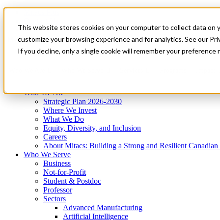
Mitacs Plus
Contact Us
This website stores cookies on your computer to collect data on 
News & Events
Get Started
customize your browsing experience and for analytics. See our Priv
Menu
If you decline, only a single cookie will remember your preference 
Who We Are
Who We Serve
Services
Programs
Impact
Who We Are
Strategic Plan 2026-2030
Where We Invest
What We Do
Equity, Diversity, and Inclusion
Careers
About Mitacs: Building a Strong and Resilient Canadia
Who We Serve
Business
Not-for-Profit
Student & Postdoc
Professor
Sectors
Advanced Manufacturing
Artificial Intelligence