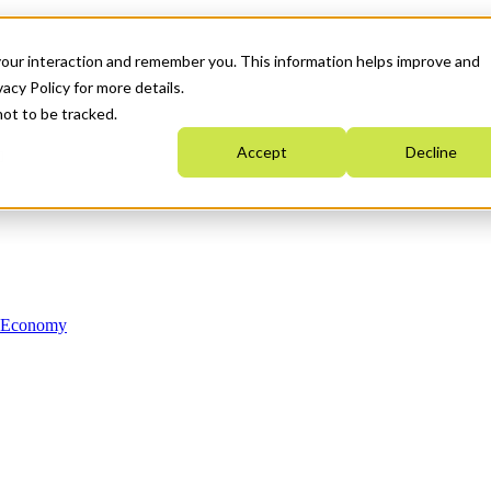
your interaction and remember you. This information helps improve and
acy Policy for more details.
not to be tracked.
Accept
Decline
n Economy