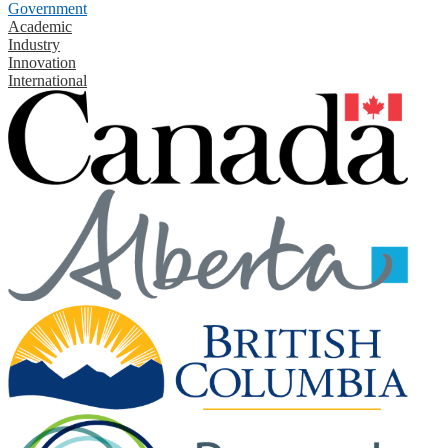
Government
Academic
Industry
Innovation
International