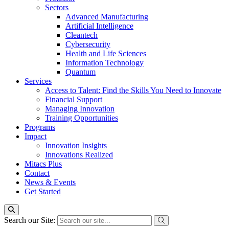
Sectors
Advanced Manufacturing
Artificial Intelligence
Cleantech
Cybersecurity
Health and Life Sciences
Information Technology
Quantum
Services
Access to Talent: Find the Skills You Need to Innovate
Financial Support
Managing Innovation
Training Opportunities
Programs
Impact
Innovation Insights
Innovations Realized
Mitacs Plus
Contact
News & Events
Get Started
Search our Site: