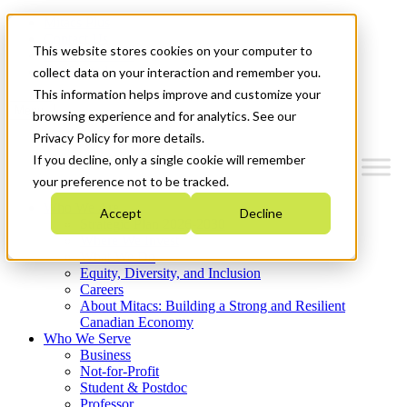
Mitacs Plus
Contact Us
This website stores cookies on your computer to
News & Events
Get Started
collect data on your interaction and remember you.
This information helps improve and customize your
Menu
browsing experience and for analytics. See our
Privacy Policy for more details.
If you decline, only a single cookie will remember
your preference not to be tracked.
Who We Are
Accept
Decline
Strategic Plan 2026-2030
Where We Invest
What We Do
Equity, Diversity, and Inclusion
Careers
About Mitacs: Building a Strong and Resilient
Canadian Economy
Who We Serve
Business
Not-for-Profit
Student & Postdoc
Professor