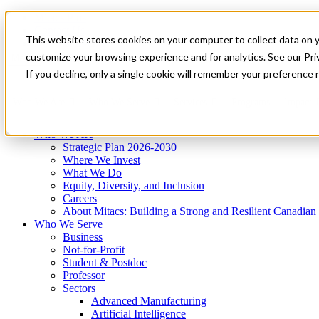
Mitacs Plus
Contact Us
This website stores cookies on your computer to collect data on 
News & Events
Get Started
customize your browsing experience and for analytics. See our Priv
Menu
If you decline, only a single cookie will remember your preference 
Who We Are
Who We Serve
Services
Programs
Impact
Who We Are
Strategic Plan 2026-2030
Where We Invest
What We Do
Equity, Diversity, and Inclusion
Careers
About Mitacs: Building a Strong and Resilient Canadia
Who We Serve
Business
Not-for-Profit
Student & Postdoc
Professor
Sectors
Advanced Manufacturing
Artificial Intelligence