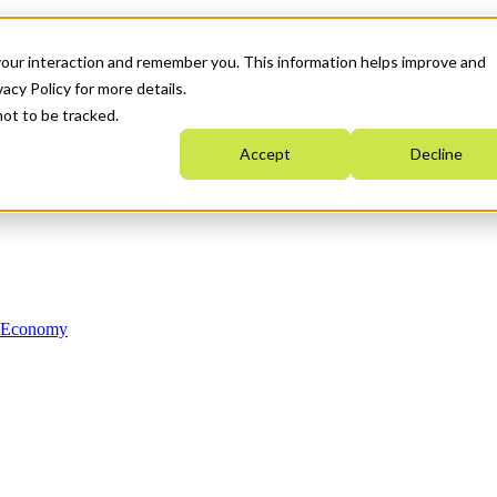
your interaction and remember you. This information helps improve and
acy Policy for more details.
not to be tracked.
Accept
Decline
n Economy