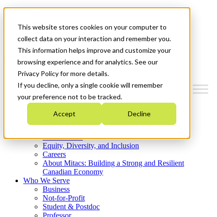
Mitacs Plus
Contact Us
This website stores cookies on your computer to
News & Events
Get Started
collect data on your interaction and remember you.
This information helps improve and customize your
Menu
browsing experience and for analytics. See our
Privacy Policy for more details.
If you decline, only a single cookie will remember
your preference not to be tracked.
Who We Are
Accept
Decline
Strategic Plan 2026-2030
Where We Invest
What We Do
Equity, Diversity, and Inclusion
Careers
About Mitacs: Building a Strong and Resilient
Canadian Economy
Who We Serve
Business
Not-for-Profit
Student & Postdoc
Professor