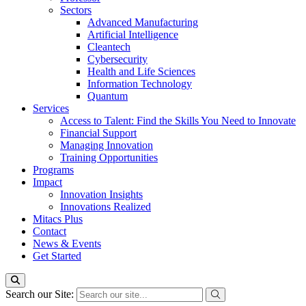
Sectors
Advanced Manufacturing
Artificial Intelligence
Cleantech
Cybersecurity
Health and Life Sciences
Information Technology
Quantum
Services
Access to Talent: Find the Skills You Need to Innovate
Financial Support
Managing Innovation
Training Opportunities
Programs
Impact
Innovation Insights
Innovations Realized
Mitacs Plus
Contact
News & Events
Get Started
Search our Site: