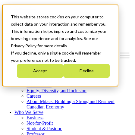
Mitacs Plus
Contact Us
This website stores cookies on your computer to
News & Events
Get Started
collect data on your interaction and remember you.
This information helps improve and customize your
Menu
browsing experience and for analytics. See our
Privacy Policy for more details.
If you decline, only a single cookie will remember
your preference not to be tracked.
Who We Are
Accept
Decline
Strategic Plan 2026-2030
Where We Invest
What We Do
Equity, Diversity, and Inclusion
Careers
About Mitacs: Building a Strong and Resilient
Canadian Economy
Who We Serve
Business
Not-for-Profit
Student & Postdoc
Professor