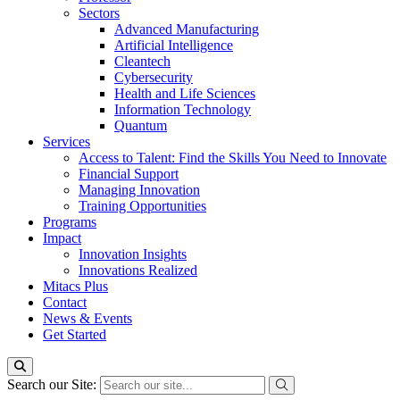
Sectors
Advanced Manufacturing
Artificial Intelligence
Cleantech
Cybersecurity
Health and Life Sciences
Information Technology
Quantum
Services
Access to Talent: Find the Skills You Need to Innovate
Financial Support
Managing Innovation
Training Opportunities
Programs
Impact
Innovation Insights
Innovations Realized
Mitacs Plus
Contact
News & Events
Get Started
Search our Site: