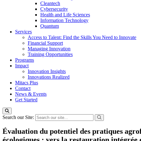
Cleantech
Cybersecurity
Health and Life Sciences
Information Technology
Quantum
Services
Access to Talent: Find the Skills You Need to Innovate
Financial Support
Managing Innovation
Training Opportunities
Programs
Impact
Innovation Insights
Innovations Realized
Mitacs Plus
Contact
News & Events
Get Started
Search our Site:
Évaluation du potentiel des pratiques agro
écologiques : vers la restauration intégrée