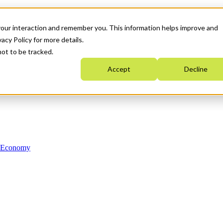
your interaction and remember you. This information helps improve and
acy Policy for more details.
not to be tracked.
Accept
Decline
n Economy