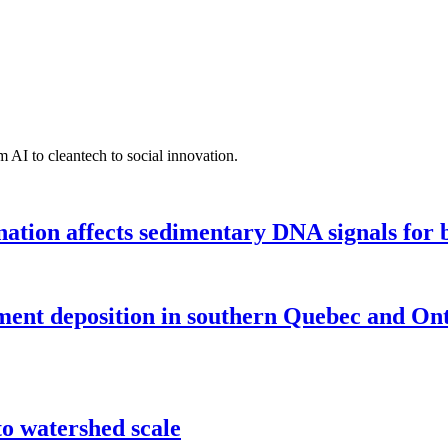
 AI to cleantech to social innovation.
tion affects sedimentary DNA signals for bi
iment deposition in southern Quebec and On
o watershed scale