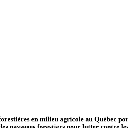
forestières en milieu agricole au Québec po
 des paysages forestiers pour lutter contre 