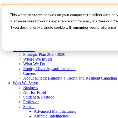
Mitacs Plus
Contact Us
This website stores cookies on your computer to collect data on 
News & Events
Get Started
customize your browsing experience and for analytics. See our Priv
Menu
If you decline, only a single cookie will remember your preference 
Who We Are
Who We Serve
Services
Programs
Impact
Who We Are
Strategic Plan 2026-2030
Where We Invest
What We Do
Equity, Diversity, and Inclusion
Careers
About Mitacs: Building a Strong and Resilient Canadia
Who We Serve
Business
Not-for-Profit
Student & Postdoc
Professor
Sectors
Advanced Manufacturing
Artificial Intelligence