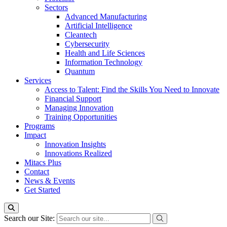
Sectors
Advanced Manufacturing
Artificial Intelligence
Cleantech
Cybersecurity
Health and Life Sciences
Information Technology
Quantum
Services
Access to Talent: Find the Skills You Need to Innovate
Financial Support
Managing Innovation
Training Opportunities
Programs
Impact
Innovation Insights
Innovations Realized
Mitacs Plus
Contact
News & Events
Get Started
Search our Site: