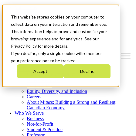
Mitacs Plus
Contact Us
This website stores cookies on your computer to
News & Events
Get Started
collect data on your interaction and remember you.
This information helps improve and customize your
Menu
browsing experience and for analytics. See our
Privacy Policy for more details.
If you decline, only a single cookie will remember
your preference not to be tracked.
Who We Are
Accept
Decline
Strategic Plan 2026-2030
Where We Invest
What We Do
Equity, Diversity, and Inclusion
Careers
About Mitacs: Building a Strong and Resilient
Canadian Economy
Who We Serve
Business
Not-for-Profit
Student & Postdoc
Professor