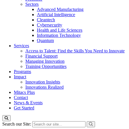
Sectors
Advanced Manufacturing
Artificial Intelligence
Cleantech
Cybersecurity
Health and Life Sciences
Information Technology
Quantum
Services
Access to Talent: Find the Skills You Need to Innovate
Financial Support
Managing Innovation
Training Opportunities
Programs
Impact
Innovation Insights
Innovations Realized
Mitacs Plus
Contact
News & Events
Get Started
Search our Site: