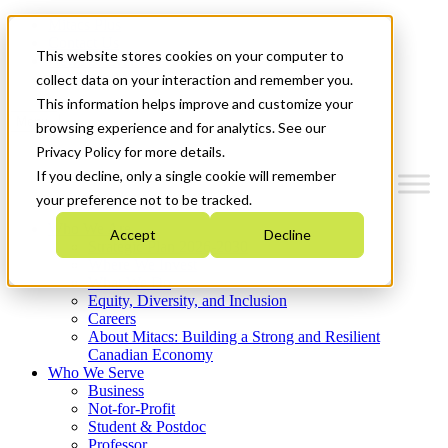
Mitacs Plus
Contact Us
This website stores cookies on your computer to
News & Events
Get Started
collect data on your interaction and remember you.
This information helps improve and customize your
Menu
browsing experience and for analytics. See our
Privacy Policy for more details.
If you decline, only a single cookie will remember
your preference not to be tracked.
Who We Are
Accept
Decline
Strategic Plan 2026-2030
Where We Invest
What We Do
Equity, Diversity, and Inclusion
Careers
About Mitacs: Building a Strong and Resilient
Canadian Economy
Who We Serve
Business
Not-for-Profit
Student & Postdoc
Professor