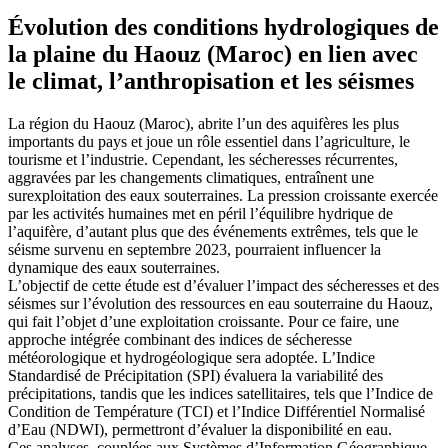
Évolution des conditions hydrologiques de
la plaine du Haouz (Maroc) en lien avec
le climat, l’anthropisation et les séismes
La région du Haouz (Maroc), abrite l’un des aquifères les plus
importants du pays et joue un rôle essentiel dans l’agriculture, le
tourisme et l’industrie. Cependant, les sécheresses récurrentes,
aggravées par les changements climatiques, entraînent une
surexploitation des eaux souterraines. La pression croissante exercée
par les activités humaines met en péril l’équilibre hydrique de
l’aquifère, d’autant plus que des événements extrêmes, tels que le
séisme survenu en septembre 2023, pourraient influencer la
dynamique des eaux souterraines.
L’objectif de cette étude est d’évaluer l’impact des sécheresses et des
séismes sur l’évolution des ressources en eau souterraine du Haouz,
qui fait l’objet d’une exploitation croissante. Pour ce faire, une
approche intégrée combinant des indices de sécheresse
météorologique et hydrogéologique sera adoptée. L’Indice
Standardisé de Précipitation (SPI) évaluera la variabilité des
précipitations, tandis que les indices satellitaires, tels que l’Indice de
Condition de Température (TCI) et l’Indice Différentiel Normalisé
d’Eau (NDWI), permettront d’évaluer la disponibilité en eau.
Ces analyses, couplées aux Systèmes d’Information Géographique