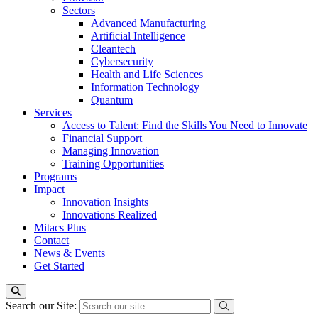
Sectors
Advanced Manufacturing
Artificial Intelligence
Cleantech
Cybersecurity
Health and Life Sciences
Information Technology
Quantum
Services
Access to Talent: Find the Skills You Need to Innovate
Financial Support
Managing Innovation
Training Opportunities
Programs
Impact
Innovation Insights
Innovations Realized
Mitacs Plus
Contact
News & Events
Get Started
Search our Site: