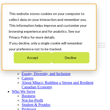
Mitacs Plus
Contact Us
This website stores cookies on your computer to
News & Events
Get Started
collect data on your interaction and remember you.
This information helps improve and customize your
Menu
browsing experience and for analytics. See our
Privacy Policy for more details.
If you decline, only a single cookie will remember
your preference not to be tracked.
Who We Are
Accept
Decline
Strategic Plan 2026-2030
Where We Invest
What We Do
Equity, Diversity, and Inclusion
Careers
About Mitacs: Building a Strong and Resilient
Canadian Economy
Who We Serve
Business
Not-for-Profit
Student & Postdoc
Professor