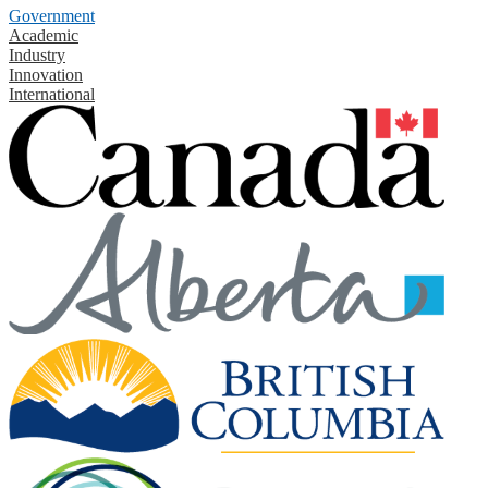
Government
Academic
Industry
Innovation
International