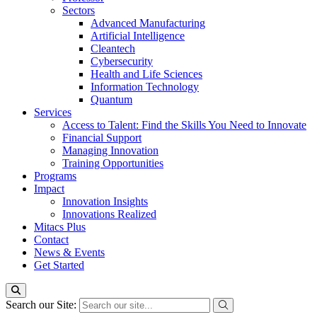
Sectors
Advanced Manufacturing
Artificial Intelligence
Cleantech
Cybersecurity
Health and Life Sciences
Information Technology
Quantum
Services
Access to Talent: Find the Skills You Need to Innovate
Financial Support
Managing Innovation
Training Opportunities
Programs
Impact
Innovation Insights
Innovations Realized
Mitacs Plus
Contact
News & Events
Get Started
Search our Site: