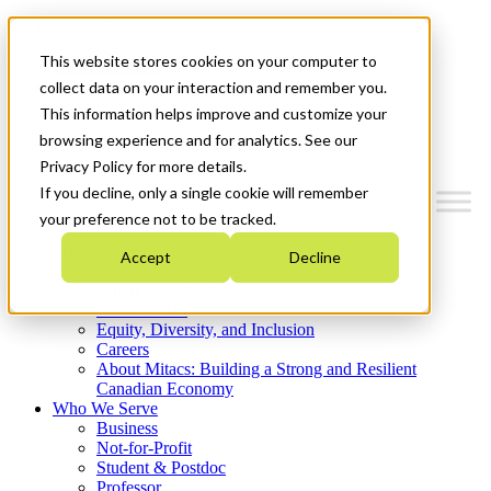
Mitacs Plus
Contact Us
This website stores cookies on your computer to
News & Events
Get Started
collect data on your interaction and remember you.
This information helps improve and customize your
Menu
browsing experience and for analytics. See our
Privacy Policy for more details.
If you decline, only a single cookie will remember
your preference not to be tracked.
Who We Are
Accept
Decline
Strategic Plan 2026-2030
Where We Invest
What We Do
Equity, Diversity, and Inclusion
Careers
About Mitacs: Building a Strong and Resilient
Canadian Economy
Who We Serve
Business
Not-for-Profit
Student & Postdoc
Professor