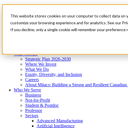
Mitacs Plus
Contact Us
This website stores cookies on your computer to collect data on 
News & Events
Get Started
customize your browsing experience and for analytics. See our Priv
Menu
If you decline, only a single cookie will remember your preference 
Who We Are
Who We Serve
Services
Programs
Impact
Who We Are
Strategic Plan 2026-2030
Where We Invest
What We Do
Equity, Diversity, and Inclusion
Careers
About Mitacs: Building a Strong and Resilient Canadia
Who We Serve
Business
Not-for-Profit
Student & Postdoc
Professor
Sectors
Advanced Manufacturing
Artificial Intelligence