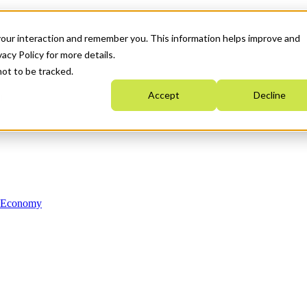
your interaction and remember you. This information helps improve and
acy Policy for more details.
not to be tracked.
Accept
Decline
n Economy