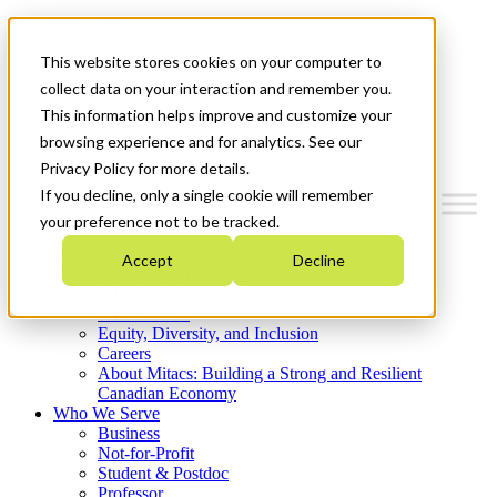
Mitacs Plus
Contact Us
This website stores cookies on your computer to
News & Events
Get Started
collect data on your interaction and remember you.
This information helps improve and customize your
Menu
browsing experience and for analytics. See our
Privacy Policy for more details.
If you decline, only a single cookie will remember
your preference not to be tracked.
Who We Are
Accept
Decline
Strategic Plan 2026-2030
Where We Invest
What We Do
Equity, Diversity, and Inclusion
Careers
About Mitacs: Building a Strong and Resilient
Canadian Economy
Who We Serve
Business
Not-for-Profit
Student & Postdoc
Professor