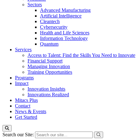
Sectors
Advanced Manufacturing
Artificial Intelligence
Cleantech
Cybersecurity
Health and Life Sciences
Information Technology
Quantum
Services
Access to Talent: Find the Skills You Need to Innovate
Financial Support
Managing Innovation
Training Opportunities
Programs
Impact
Innovation Insights
Innovations Realized
Mitacs Plus
Contact
News & Events
Get Started
Search our Site: