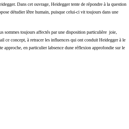
 Heidegger. Dans cet ouvrage, Heidegger tente de répondre à la question
pose détudier lêtre humain, puisque celui-ci vit toujours dans une
s sommes toujours affectés par une disposition particulière  joie,
il ce concept, à retracer les influences qui ont conduit Heidegger à le
te approche, en particulier labsence dune réflexion approfondie sur le