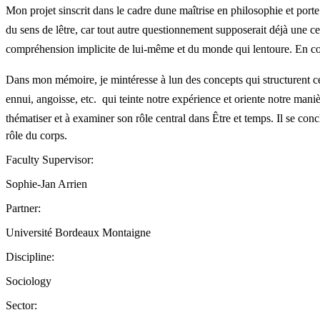
Mon projet sinscrit dans le cadre dune maîtrise en philosophie et po
du sens de lêtre, car tout autre questionnement supposerait déjà une ce
compréhension implicite de lui-même et du monde qui lentoure. En com
Dans mon mémoire, je mintéresse à lun des concepts qui structurent ce 
ennui, angoisse, etc.  qui teinte notre expérience et oriente notre m
thématiser et à examiner son rôle central dans Être et temps. Il se conc
rôle du corps.
Faculty Supervisor:
Sophie-Jan Arrien
Partner:
Université Bordeaux Montaigne
Discipline:
Sociology
Sector: