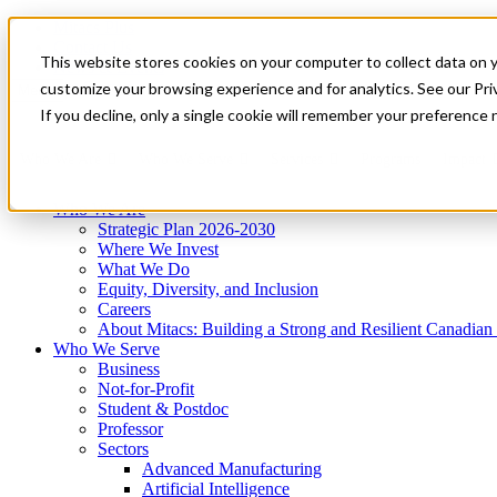
Mitacs Plus
Contact Us
This website stores cookies on your computer to collect data on 
News & Events
Get Started
customize your browsing experience and for analytics. See our Priv
Menu
If you decline, only a single cookie will remember your preference 
Who We Are
Who We Serve
Services
Programs
Impact
Who We Are
Strategic Plan 2026-2030
Where We Invest
What We Do
Equity, Diversity, and Inclusion
Careers
About Mitacs: Building a Strong and Resilient Canadia
Who We Serve
Business
Not-for-Profit
Student & Postdoc
Professor
Sectors
Advanced Manufacturing
Artificial Intelligence