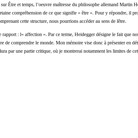
rte sur Être et temps, l’oeuvre maîtresse du philosophe allemand Martin
rtaine compréhension de ce que signifie « être ». Pour y répondre, il pro
prenant cette structure, nous pourrions accéder au sens de lêtre.
rapport : l« affection ». Par ce terme, Heidegger désigne le fait que nou
anière de comprendre le monde. Mon mémoire vise donc à présenter en déta
lura par une partie critique, où je montrerai notamment les limites de cet