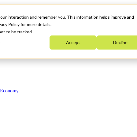
your interaction and remember you. This information helps improve and
acy Policy for more details.
not to be tracked.
Accept
Decline
n Economy