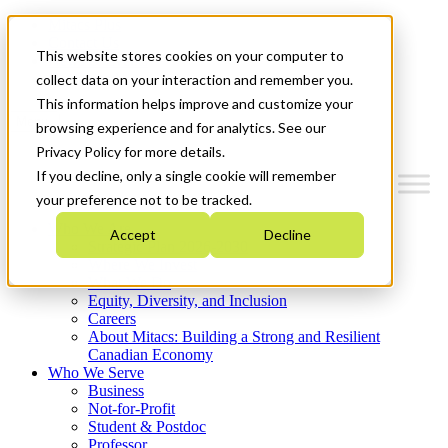
Mitacs Plus
Contact Us
This website stores cookies on your computer to
News & Events
Get Started
collect data on your interaction and remember you.
This information helps improve and customize your
Menu
browsing experience and for analytics. See our
Privacy Policy for more details.
If you decline, only a single cookie will remember
your preference not to be tracked.
Who We Are
Accept
Decline
Strategic Plan 2026-2030
Where We Invest
What We Do
Equity, Diversity, and Inclusion
Careers
About Mitacs: Building a Strong and Resilient
Canadian Economy
Who We Serve
Business
Not-for-Profit
Student & Postdoc
Professor