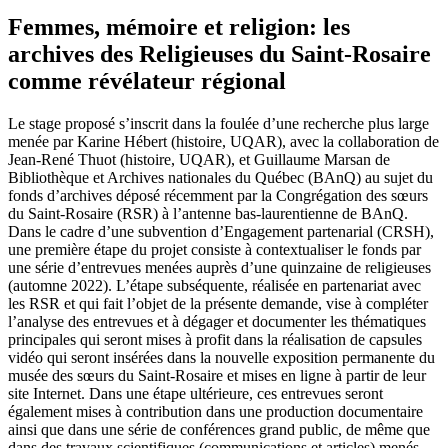
Femmes, mémoire et religion: les
archives des Religieuses du Saint-Rosaire
comme révélateur régional
Le stage proposé s’inscrit dans la foulée d’une recherche plus large
menée par Karine Hébert (histoire, UQAR), avec la collaboration de
Jean-René Thuot (histoire, UQAR), et Guillaume Marsan de
Bibliothèque et Archives nationales du Québec (BAnQ) au sujet du
fonds d’archives déposé récemment par la Congrégation des sœurs
du Saint-Rosaire (RSR) à l’antenne bas-laurentienne de BAnQ.
Dans le cadre d’une subvention d’Engagement partenarial (CRSH),
une première étape du projet consiste à contextualiser le fonds par
une série d’entrevues menées auprès d’une quinzaine de religieuses
(automne 2022). L’étape subséquente, réalisée en partenariat avec
les RSR et qui fait l’objet de la présente demande, vise à compléter
l’analyse des entrevues et à dégager et documenter les thématiques
principales qui seront mises à profit dans la réalisation de capsules
vidéo qui seront insérées dans la nouvelle exposition permanente du
musée des sœurs du Saint-Rosaire et mises en ligne à partir de leur
site Internet. Dans une étape ultérieure, ces entrevues seront
également mises à contribution dans une production documentaire
ainsi que dans une série de conférences grand public, de même que
dans des travaux scientifiques (communications et articles) menés