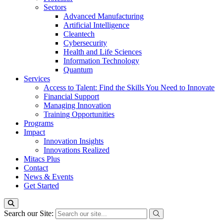
Sectors
Advanced Manufacturing
Artificial Intelligence
Cleantech
Cybersecurity
Health and Life Sciences
Information Technology
Quantum
Services
Access to Talent: Find the Skills You Need to Innovate
Financial Support
Managing Innovation
Training Opportunities
Programs
Impact
Innovation Insights
Innovations Realized
Mitacs Plus
Contact
News & Events
Get Started
Search our Site: