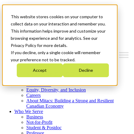
Mitacs Plus
Contact Us
This website stores cookies on your computer to
News & Events
Get Started
collect data on your interaction and remember you.
This information helps improve and customize your
Menu
browsing experience and for analytics. See our
Privacy Policy for more details.
If you decline, only a single cookie will remember
your preference not to be tracked.
Who We Are
Accept
Decline
Strategic Plan 2026-2030
Where We Invest
What We Do
Equity, Diversity, and Inclusion
Careers
About Mitacs: Building a Strong and Resilient
Canadian Economy
Who We Serve
Business
Not-for-Profit
Student & Postdoc
Professor