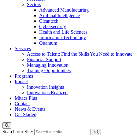
Sectors
Advanced Manufacturing
Artificial Intelligence
Cleantech
Cybersecurity
Health and Life Sciences
Information Technology
Quantum
Services
Access to Talent: Find the Skills You Need to Innovate
Financial Support
Managing Innovation
Training Opportunities
Programs
Impact
Innovation Insights
Innovations Realized
Mitacs Plus
Contact
News & Events
Get Started
Search our Site: