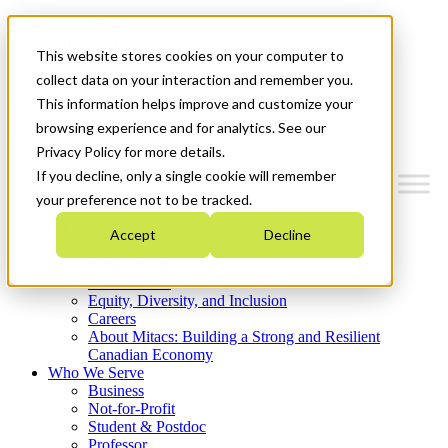
Mitacs Plus
Contact Us
This website stores cookies on your computer to
News & Events
Get Started
collect data on your interaction and remember you.
This information helps improve and customize your
Menu
browsing experience and for analytics. See our
Privacy Policy for more details.
If you decline, only a single cookie will remember
your preference not to be tracked.
Who We Are
Accept
Decline
Strategic Plan 2026-2030
Where We Invest
What We Do
Equity, Diversity, and Inclusion
Careers
About Mitacs: Building a Strong and Resilient
Canadian Economy
Who We Serve
Business
Not-for-Profit
Student & Postdoc
Professor