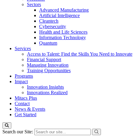
Sectors
Advanced Manufacturing
Artificial Intelligence
Cleantech
Cybersecurity
Health and Life Sciences
Information Technology
Quantum
Services
Access to Talent: Find the Skills You Need to Innovate
Financial Support
Managing Innovation
Training Opportunities
Programs
Impact
Innovation Insights
Innovations Realized
Mitacs Plus
Contact
News & Events
Get Started
Search our Site: