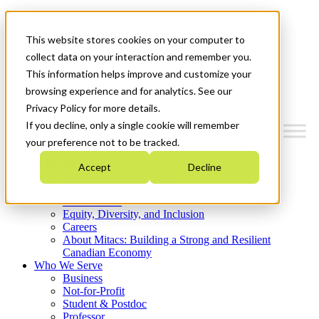
Mitacs Plus
Contact Us
This website stores cookies on your computer to
News & Events
Get Started
collect data on your interaction and remember you.
This information helps improve and customize your
Menu
browsing experience and for analytics. See our
Privacy Policy for more details.
If you decline, only a single cookie will remember
your preference not to be tracked.
Who We Are
Accept
Decline
Strategic Plan 2026-2030
Where We Invest
What We Do
Equity, Diversity, and Inclusion
Careers
About Mitacs: Building a Strong and Resilient
Canadian Economy
Who We Serve
Business
Not-for-Profit
Student & Postdoc
Professor