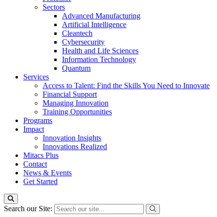
Sectors
Advanced Manufacturing
Artificial Intelligence
Cleantech
Cybersecurity
Health and Life Sciences
Information Technology
Quantum
Services
Access to Talent: Find the Skills You Need to Innovate
Financial Support
Managing Innovation
Training Opportunities
Programs
Impact
Innovation Insights
Innovations Realized
Mitacs Plus
Contact
News & Events
Get Started
Search our Site: