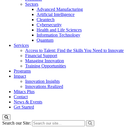
Sectors
Advanced Manufacturing
Artificial Intelligence
Cleantech
Cybersecurity
Health and Life Sciences
Information Technology
Quantum
Services
Access to Talent: Find the Skills You Need to Innovate
Financial Support
Managing Innovation
Training Opportunities
Programs
Impact
Innovation Insights
Innovations Realized
Mitacs Plus
Contact
News & Events
Get Started
Search our Site: