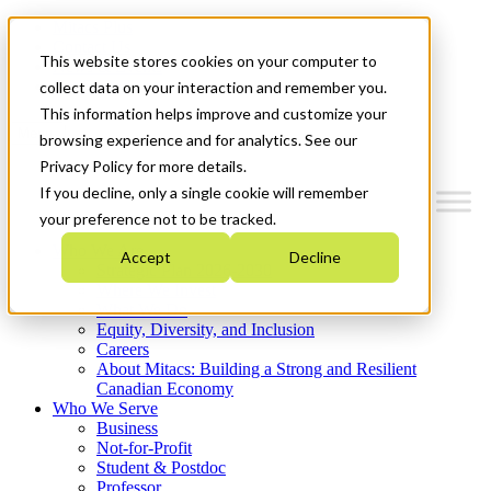
Mitacs Plus
Contact Us
This website stores cookies on your computer to
News & Events
Get Started
collect data on your interaction and remember you.
This information helps improve and customize your
Menu
browsing experience and for analytics. See our
Privacy Policy for more details.
If you decline, only a single cookie will remember
your preference not to be tracked.
Who We Are
Accept
Decline
Strategic Plan 2026-2030
Where We Invest
What We Do
Equity, Diversity, and Inclusion
Careers
About Mitacs: Building a Strong and Resilient
Canadian Economy
Who We Serve
Business
Not-for-Profit
Student & Postdoc
Professor