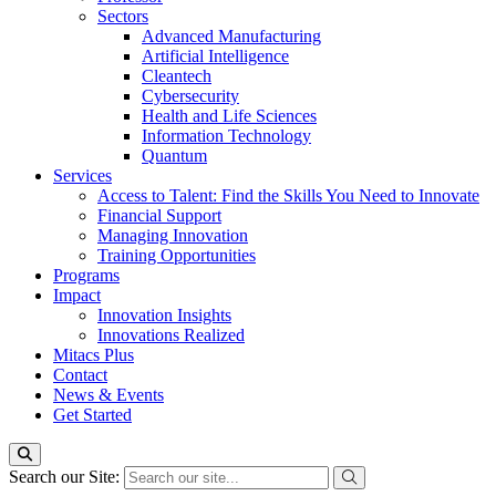
Sectors
Advanced Manufacturing
Artificial Intelligence
Cleantech
Cybersecurity
Health and Life Sciences
Information Technology
Quantum
Services
Access to Talent: Find the Skills You Need to Innovate
Financial Support
Managing Innovation
Training Opportunities
Programs
Impact
Innovation Insights
Innovations Realized
Mitacs Plus
Contact
News & Events
Get Started
Search our Site: