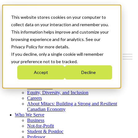
Mitacs Plus
Contact Us
This website stores cookies on your computer to
News & Events
Get Started
collect data on your interaction and remember you.
This information helps improve and customize your
Menu
browsing experience and for analytics. See our
Privacy Policy for more details.
If you decline, only a single cookie will remember
your preference not to be tracked.
Who We Are
Accept
Decline
Strategic Plan 2026-2030
Where We Invest
What We Do
Equity, Diversity, and Inclusion
Careers
About Mitacs: Building a Strong and Resilient
Canadian Economy
Who We Serve
Business
Not-for-Profit
Student & Postdoc
Professor