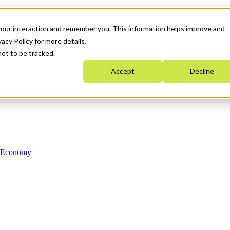
your interaction and remember you. This information helps improve and
acy Policy for more details.
not to be tracked.
Accept
Decline
n Economy