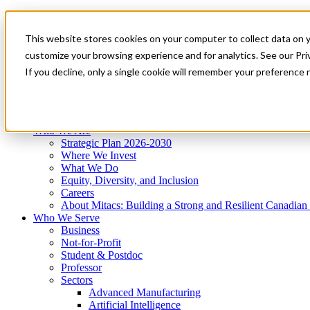
Mitacs Plus
Contact Us
This website stores cookies on your computer to collect data on 
News & Events
Get Started
customize your browsing experience and for analytics. See our Priv
Menu
If you decline, only a single cookie will remember your preference 
Who We Are
Who We Serve
Services
Programs
Impact
Who We Are
Strategic Plan 2026-2030
Where We Invest
What We Do
Equity, Diversity, and Inclusion
Careers
About Mitacs: Building a Strong and Resilient Canadia
Who We Serve
Business
Not-for-Profit
Student & Postdoc
Professor
Sectors
Advanced Manufacturing
Artificial Intelligence