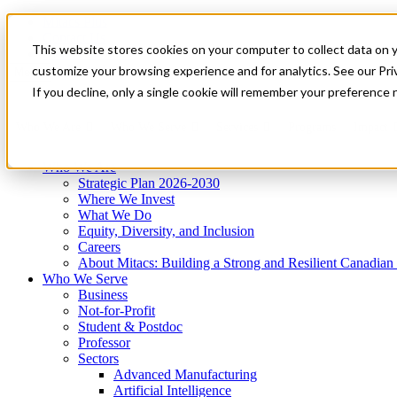
Mitacs Plus
Contact Us
This website stores cookies on your computer to collect data on 
News & Events
Get Started
customize your browsing experience and for analytics. See our Priv
Menu
If you decline, only a single cookie will remember your preference 
Who We Are
Who We Serve
Services
Programs
Impact
Who We Are
Strategic Plan 2026-2030
Where We Invest
What We Do
Equity, Diversity, and Inclusion
Careers
About Mitacs: Building a Strong and Resilient Canadia
Who We Serve
Business
Not-for-Profit
Student & Postdoc
Professor
Sectors
Advanced Manufacturing
Artificial Intelligence