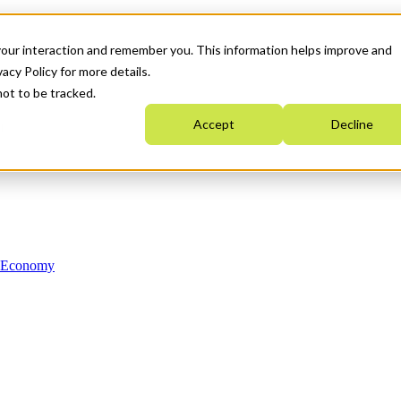
your interaction and remember you. This information helps improve and
acy Policy for more details.
not to be tracked.
Accept
Decline
n Economy