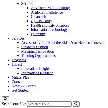
Sectors
Advanced Manufacturing
Artificial Intelligence
Cleantech
Cybersecurity
Health and Life Sciences
Information Technology
Quantum
Services
Access to Talent: Find the Skills You Need to Innovate
Financial Support
Managing Innovation
Training Opportunities
Programs
Impact
Innovation Insights
Innovations Realized
Mitacs Plus
Contact
News & Events
Get Started
Search our Site: