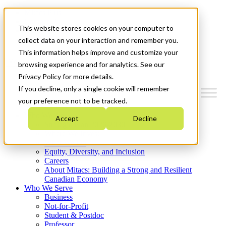
Mitacs Plus
Contact Us
This website stores cookies on your computer to
News & Events
Get Started
collect data on your interaction and remember you.
This information helps improve and customize your
Menu
browsing experience and for analytics. See our
Privacy Policy for more details.
If you decline, only a single cookie will remember
your preference not to be tracked.
Who We Are
Accept
Decline
Strategic Plan 2026-2030
Where We Invest
What We Do
Equity, Diversity, and Inclusion
Careers
About Mitacs: Building a Strong and Resilient
Canadian Economy
Who We Serve
Business
Not-for-Profit
Student & Postdoc
Professor