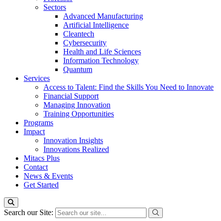
Sectors
Advanced Manufacturing
Artificial Intelligence
Cleantech
Cybersecurity
Health and Life Sciences
Information Technology
Quantum
Services
Access to Talent: Find the Skills You Need to Innovate
Financial Support
Managing Innovation
Training Opportunities
Programs
Impact
Innovation Insights
Innovations Realized
Mitacs Plus
Contact
News & Events
Get Started
Search our Site: