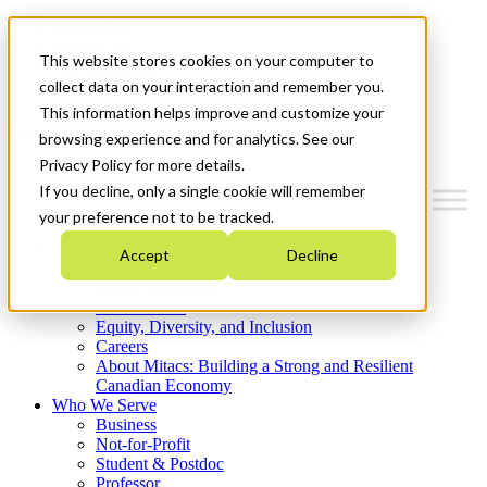
Mitacs Plus
Contact Us
This website stores cookies on your computer to
News & Events
Get Started
collect data on your interaction and remember you.
This information helps improve and customize your
Menu
browsing experience and for analytics. See our
Privacy Policy for more details.
If you decline, only a single cookie will remember
your preference not to be tracked.
Who We Are
Accept
Decline
Strategic Plan 2026-2030
Where We Invest
What We Do
Equity, Diversity, and Inclusion
Careers
About Mitacs: Building a Strong and Resilient
Canadian Economy
Who We Serve
Business
Not-for-Profit
Student & Postdoc
Professor