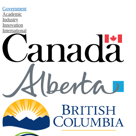
Government
Academic
Industry
Innovation
International