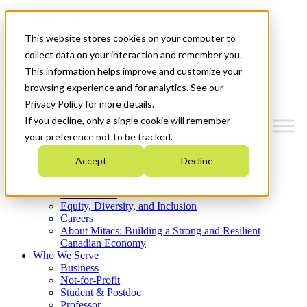
Mitacs Plus
Contact Us
This website stores cookies on your computer to
News & Events
Get Started
collect data on your interaction and remember you.
This information helps improve and customize your
Menu
browsing experience and for analytics. See our
Privacy Policy for more details.
If you decline, only a single cookie will remember
your preference not to be tracked.
Who We Are
Accept
Decline
Strategic Plan 2026-2030
Where We Invest
What We Do
Equity, Diversity, and Inclusion
Careers
About Mitacs: Building a Strong and Resilient
Canadian Economy
Who We Serve
Business
Not-for-Profit
Student & Postdoc
Professor