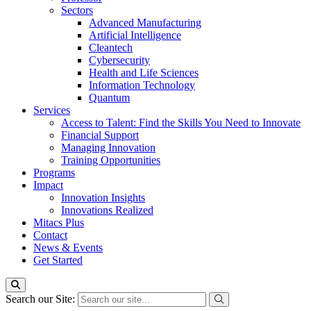
Sectors
Advanced Manufacturing
Artificial Intelligence
Cleantech
Cybersecurity
Health and Life Sciences
Information Technology
Quantum
Services
Access to Talent: Find the Skills You Need to Innovate
Financial Support
Managing Innovation
Training Opportunities
Programs
Impact
Innovation Insights
Innovations Realized
Mitacs Plus
Contact
News & Events
Get Started
Search our Site: