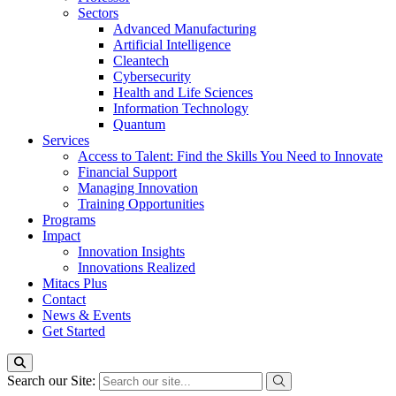
Sectors
Advanced Manufacturing
Artificial Intelligence
Cleantech
Cybersecurity
Health and Life Sciences
Information Technology
Quantum
Services
Access to Talent: Find the Skills You Need to Innovate
Financial Support
Managing Innovation
Training Opportunities
Programs
Impact
Innovation Insights
Innovations Realized
Mitacs Plus
Contact
News & Events
Get Started
Search our Site: