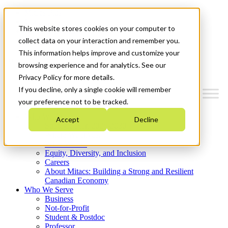
Mitacs Plus
Contact Us
This website stores cookies on your computer to
News & Events
Get Started
collect data on your interaction and remember you.
This information helps improve and customize your
Menu
browsing experience and for analytics. See our
Privacy Policy for more details.
If you decline, only a single cookie will remember
your preference not to be tracked.
Who We Are
Accept
Decline
Strategic Plan 2026-2030
Where We Invest
What We Do
Equity, Diversity, and Inclusion
Careers
About Mitacs: Building a Strong and Resilient
Canadian Economy
Who We Serve
Business
Not-for-Profit
Student & Postdoc
Professor