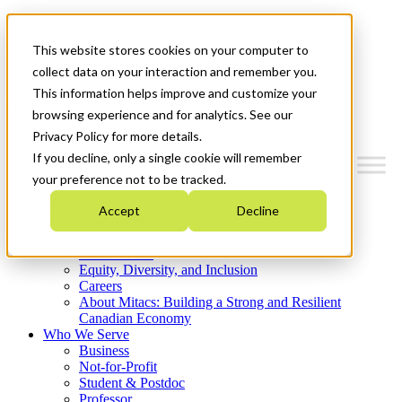
Mitacs Plus
Contact Us
This website stores cookies on your computer to
News & Events
Get Started
collect data on your interaction and remember you.
This information helps improve and customize your
Menu
browsing experience and for analytics. See our
Privacy Policy for more details.
If you decline, only a single cookie will remember
your preference not to be tracked.
Who We Are
Accept
Decline
Strategic Plan 2026-2030
Where We Invest
What We Do
Equity, Diversity, and Inclusion
Careers
About Mitacs: Building a Strong and Resilient
Canadian Economy
Who We Serve
Business
Not-for-Profit
Student & Postdoc
Professor