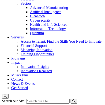
Sectors
Advanced Manufacturing
Artificial Intelligence
Cleantech
Cybersecurity
Health and Life Sciences
Information Technology
Quantum
Services
Access to Talent: Find the Skills You Need to Innovate
Financial Support
Managing Innovation
Training Opportunities
Programs
Impact
Innovation Insights
Innovations Realized
Mitacs Plus
Contact
News & Events
Get Started
Search our Site: